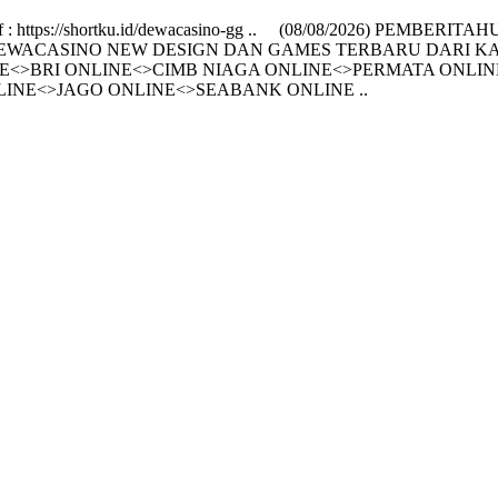
 : https://shortku.id/dewacasino-gg ..
(08/08/2026)
PEMBERITAHU
EWACASINO NEW DESIGN DAN GAMES TERBARU DARI KAMI
NE<>BRI ONLINE<>CIMB NIAGA ONLINE<>PERMATA ONL
NLINE<>JAGO ONLINE<>SEABANK ONLINE ..